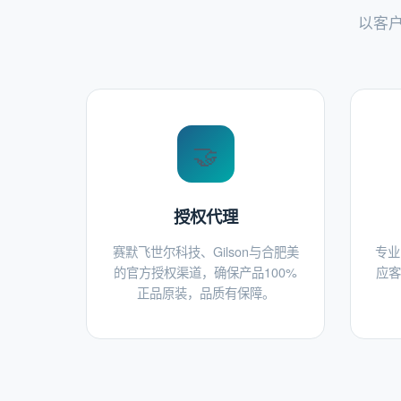
以客
🤝
授权代理
赛默飞世尔科技、Gilson与合肥美
专业
的官方授权渠道，确保产品100%
应客
正品原装，品质有保障。