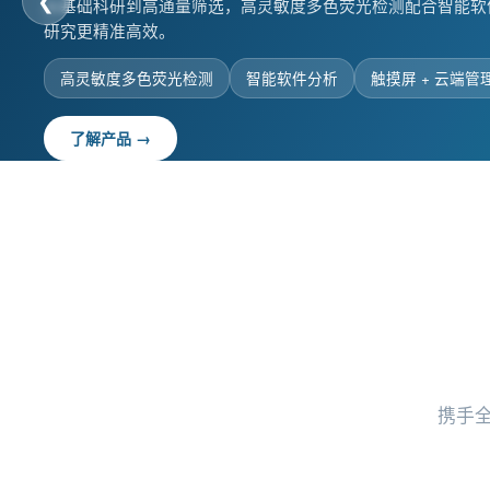
❮
从基础科研到高通量筛选，高灵敏度多色荧光检测配合智能软
配VIP真空保温技术，断电72小时仍保持-70°C，全方位保
研究更精准高效。
VIP真空保温技术
断电72小时保温
多重报警系统
高灵敏度多色荧光检测
智能软件分析
触摸屏 + 云端管
了解产品 →
了解产品 →
携手