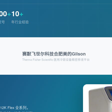
00
+
10
+
型号
年行业经验
赛默飞世尔科技
合肥美的
Gilson
Thermo Fisher Scientific
医用冷链设备
精密移液平台
12K Flex 全系列，
。复叠式制冷系统搭