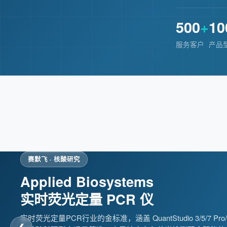
500
+
10
服务客户
产品
赛默飞 · 核酸研究
合肥美的 · 医用冷链
Applied Biosystems
-86°C 超低温
实时荧光定量 PCR 仪
医用冰箱系列
实时荧光定量PCR行业的金标准，涵盖 QuantStudio 3/5/7 Pro/
为疫苗、血液制品及生物样本提供安全可靠的超低温存储方案