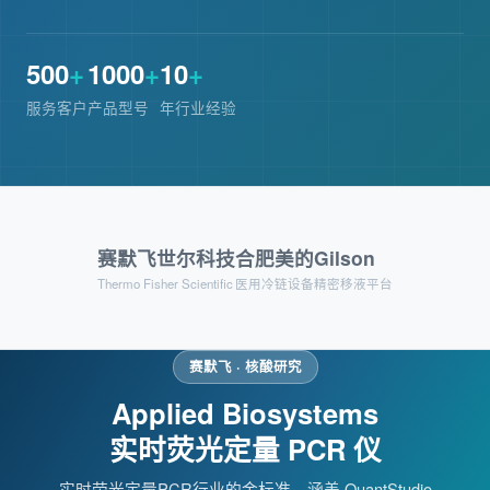
500
+
1000
+
10
+
服务客户
产品型号
年行业经验
赛默飞世尔科技
合肥美的
Gilson
Thermo Fisher Scientific
医用冷链设备
精密移液平台
合肥美的 · 医用冷链
赛默飞 · 核酸研究
Applied Biosystems
-86°C 超低温
实时荧光定量 PCR 仪
医用冰箱系列
为疫苗、血液制品及生物样本提供安全可靠的超低温存
实时荧光定量PCR行业的金标准，涵盖 QuantStudio