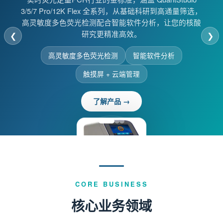
3/5/7 Pro/12K Flex 全系列，从基础科研到高通量筛选，
储方案。复叠式制冷系统搭配VIP真空保温技术，断电
高灵敏度多色荧光检测配合智能软件分析，让您的核酸
72小时仍保持-70°C，全方位保障您的珍贵样本安全。
研究更精准高效。
❮
❯
VIP真空保温技术
断电72小时保温
高灵敏度多色荧光检测
智能软件分析
多重报警系统
触摸屏 + 云端管理
了解产品 →
了解产品 →
CORE BUSINESS
核心业务领域